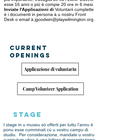
esse 16 anni o più è compie 20 ore in 6 mesi.
Inviate l'Applicazioni di
Voluntarii cumplette
è i documenti in persona à u nostru Front
Desk o email à
jgoodwin@playwilmington.org
CURRENT
OPENINGS
Applicazione di vuluntariu
Camp Volunteer Application
Stage
I stage in u museu sò offerti per tuttu l'annu è
ponu esse cumminati cù u vostru campu di
studiu.
Per considerazione, mandate u vostru
curriculum vitae è una lettera di presentazione