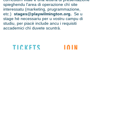
spieghendu l'area di operazione chì site
interessatu (marketing, prugrammazione,
etc.)
stages@playwilmington.org
.
Se u
stage hè necessariu per u vostru campu di
studiu, per piacè include ancu i requisiti
accademici chì duvete scuntrà.
TICKETS
JOIN
EXPLORE
DONATE
Connect with us
on Social Media!