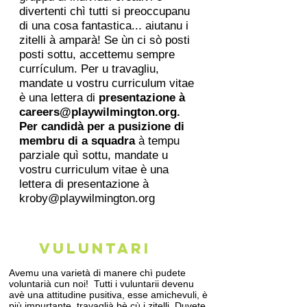
divertenti chì tutti si preoccupanu
di una cosa fantastica... aiutanu i
zitelli à amparà! Se ùn ci sò posti
posti sottu, accettemu sempre
currículum. Per u travagliu,
mandate u vostru curriculum vitae
è una lettera di
presentazione à
careers@playwilmington.org
.
Per candidà per a pusizione di
membru di a squadra
à tempu
parziale quì sottu, mandate u
vostru curriculum vitae è una
lettera di presentazione à
kroby@playwilmington.org
VULUNTARI
Avemu una varietà di manere chì pudete
voluntarià cun noi!
Tutti i vuluntarii devenu
avè una attitudine pusitiva, esse amichevuli, è
più impurtante, travaglià bè cù i zitelli. Duvete